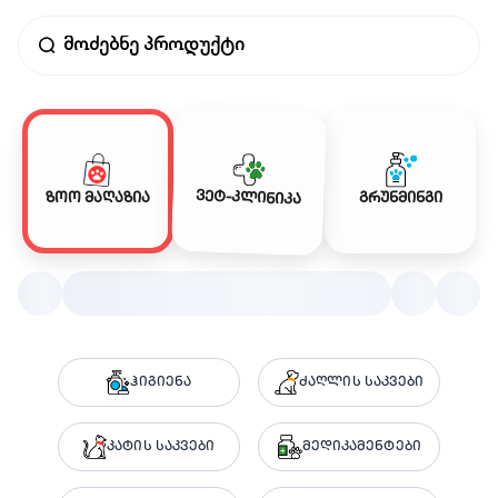
ვეტ-კლინიკა
ზოო მაღაზია
გრუნმინგი
ჰიგიენა
ძაღლის საკვები
კატის საკვები
მედიკამენტები