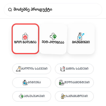
ვეტ-კლინიკა
ზოო მაღაზია
გრუნმინგი
ძაღლის საკვები
კატის საკვები
ჰიგიენა
მედიკამენტები
აქსესუარები
სათამაშოები