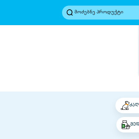
ძაღ
მე