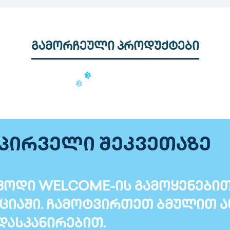
გამორჩეული პროდუქტები
 პირველი შეკვეთაზე
ოდი WELCOME-ის გამოყენებით T
ციაში. ჩამოტვირთეთ ბმულით ა
დასკანირებით.