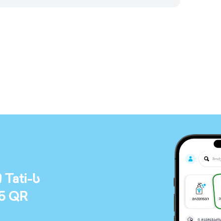
ati-ს
ნ QR