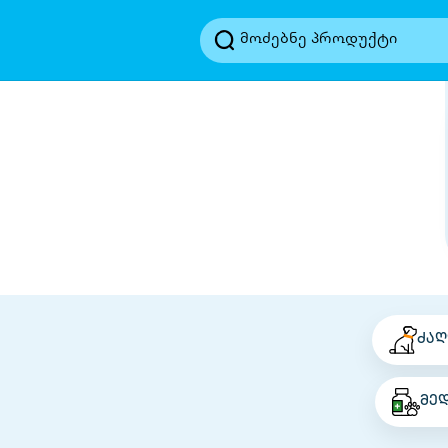
ძაღ
მე