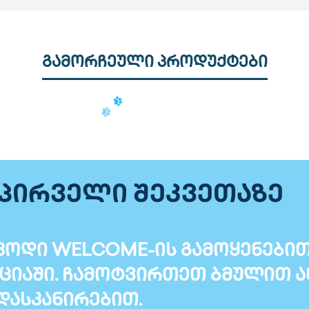
გამორჩეული პროდუქტები
 პირველი შეკვეთაზე
ოდი WELCOME-ის გამოყენებით T
ციაში. ჩამოტვირთეთ ბმულით ა
დასკანირებით.