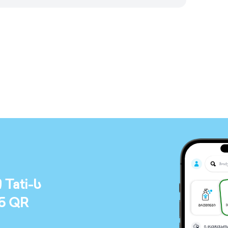
ati-ს
ნ QR