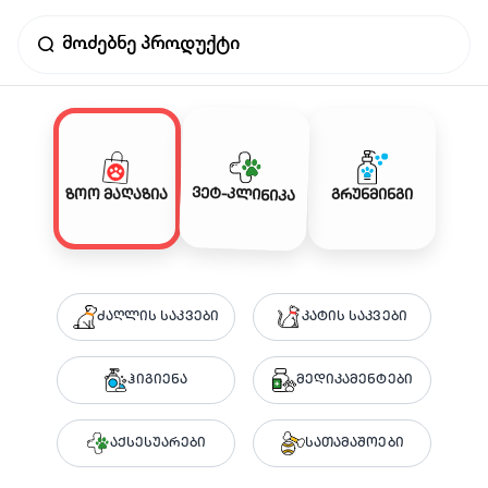
ვეტ-კლინიკა
ზოო მაღაზია
გრუნმინგი
ძაღლის საკვები
კატის საკვები
ჰიგიენა
მედიკამენტები
აქსესუარები
სათამაშოები