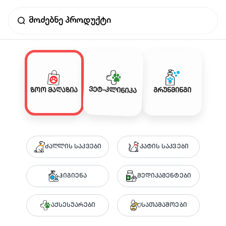
ვეტ-კლინიკა
ზოო მაღაზია
გრუნმინგი
ძაღლის საკვები
კატის საკვები
ჰიგიენა
მედიკამენტები
აქსესუარები
სათამაშოები