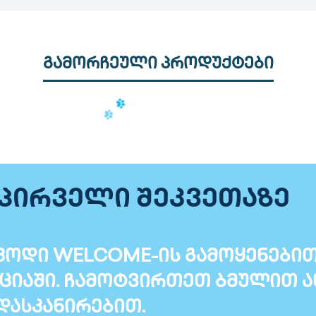
გამორჩეული პროდუქტები
 პირველი შეკვეთაზე
ოდი WELCOME-ის გამოყენებით T
ციაში. ჩამოტვირთეთ ბმულით ა
დასკანირებით.