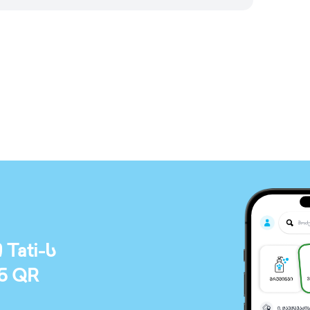
ati-ს
ნ QR