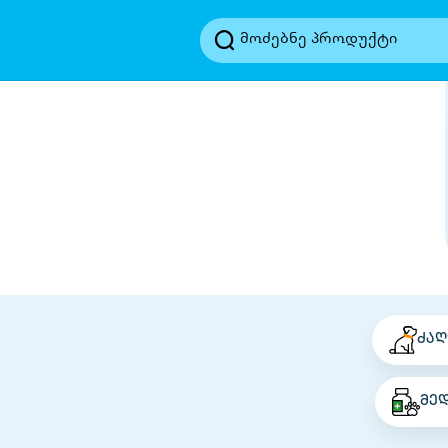
ძაღ
მე