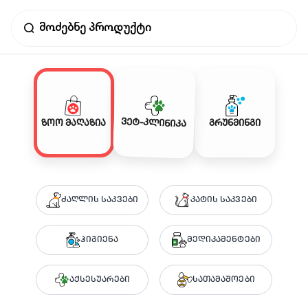
ვეტ-კლინიკა
ზოო მაღაზია
გრუნმინგი
ძაღლის საკვები
კატის საკვები
ჰიგიენა
მედიკამენტები
აქსესუარები
სათამაშოები