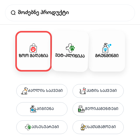
ვეტ-კლინიკა
ზოო მაღაზია
გრუნმინგი
ძაღლის საკვები
კატის საკვები
ჰიგიენა
მედიკამენტები
აქსესუარები
სათამაშოები