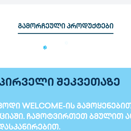
გამორჩეული პროდუქტები
 პირველი შეკვეთაზე
ოდი WELCOME-ის გამოყენებით T
ციაში. ჩამოტვირთეთ ბმულით ა
დასკანირებით.