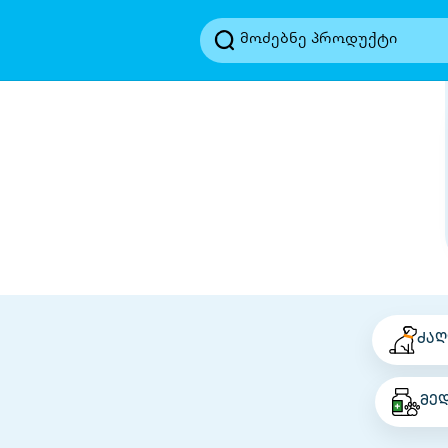
ძაღ
მე