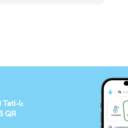
ati-ს
ნ QR