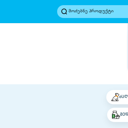
ძაღ
მე