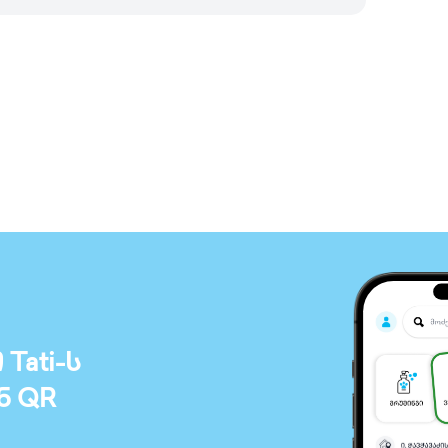
ati-ს
ნ QR