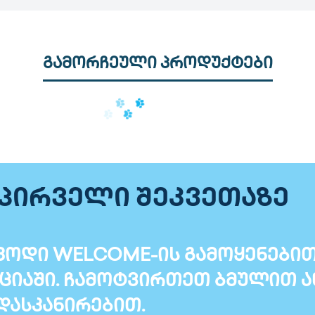
გამორჩეული პროდუქტები
 პირველი შეკვეთაზე
ოდი WELCOME-ის გამოყენებით T
ციაში. ჩამოტვირთეთ ბმულით ა
დასკანირებით.