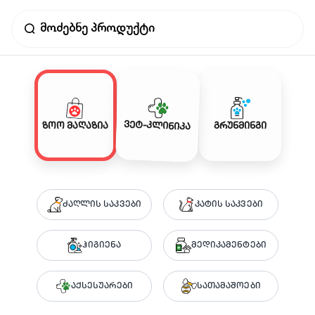
ვეტ-კლინიკა
ზოო მაღაზია
გრუნმინგი
ძაღლის საკვები
კატის საკვები
ჰიგიენა
მედიკამენტები
აქსესუარები
სათამაშოები