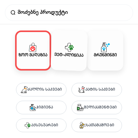
ვეტ-კლინიკა
ზოო მაღაზია
გრუნმინგი
ძაღლის საკვები
კატის საკვები
ჰიგიენა
მედიკამენტები
აქსესუარები
სათამაშოები