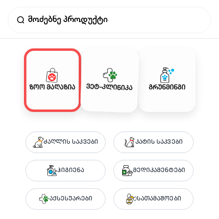
ვეტ-კლინიკა
ზოო მაღაზია
გრუნმინგი
ძაღლის საკვები
კატის საკვები
ჰიგიენა
მედიკამენტები
აქსესუარები
სათამაშოები