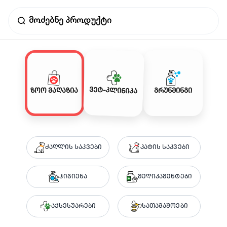
ვეტ-კლინიკა
ზოო მაღაზია
გრუნმინგი
ძაღლის საკვები
კატის საკვები
ჰიგიენა
მედიკამენტები
აქსესუარები
სათამაშოები