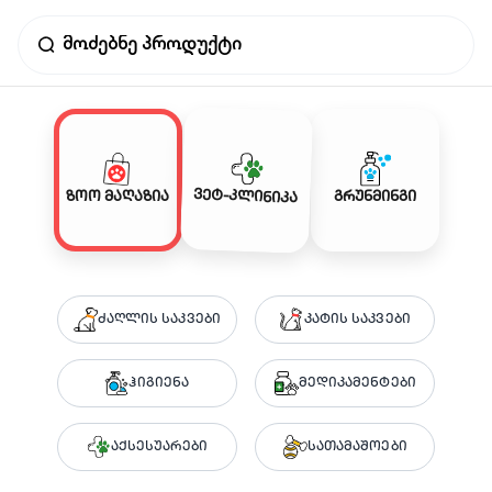
ვეტ-კლინიკა
ზოო მაღაზია
გრუნმინგი
ძაღლის საკვები
კატის საკვები
ჰიგიენა
მედიკამენტები
აქსესუარები
სათამაშოები