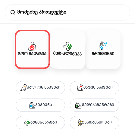
ვეტ-კლინიკა
ზოო მაღაზია
გრუნმინგი
ძაღლის საკვები
კატის საკვები
ჰიგიენა
მედიკამენტები
აქსესუარები
სათამაშოები