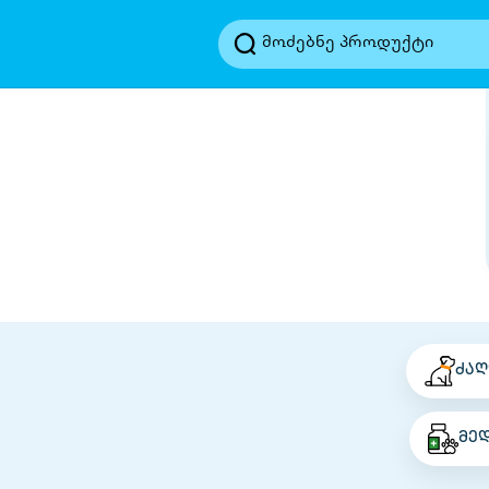
ძაღ
მე