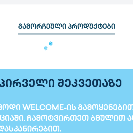
გამორჩეული პროდუქტები
 პირველი შეკვეთაზე
ოდი WELCOME-ის გამოყენებით T
ციაში. ჩამოტვირთეთ ბმულით ა
დასკანირებით.