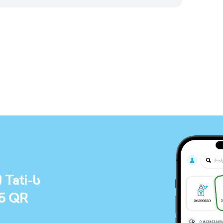
ati-ს
ნ QR