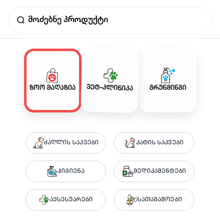
ვეტ-კლინიკა
ზოო მაღაზია
გრუნმინგი
ძაღლის საკვები
კატის საკვები
ჰიგიენა
მედიკამენტები
აქსესუარები
სათამაშოები