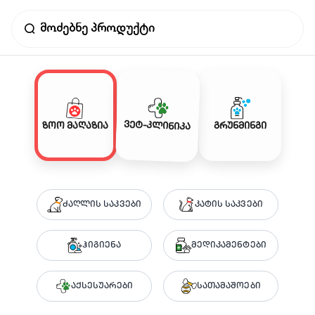
ვეტ-კლინიკა
ზოო მაღაზია
გრუნმინგი
ძაღლის საკვები
კატის საკვები
ჰიგიენა
მედიკამენტები
აქსესუარები
სათამაშოები