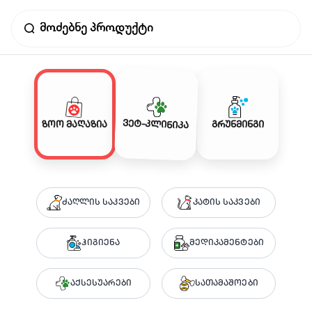
ვეტ-კლინიკა
ზოო მაღაზია
გრუნმინგი
ძაღლის საკვები
კატის საკვები
ჰიგიენა
მედიკამენტები
აქსესუარები
სათამაშოები