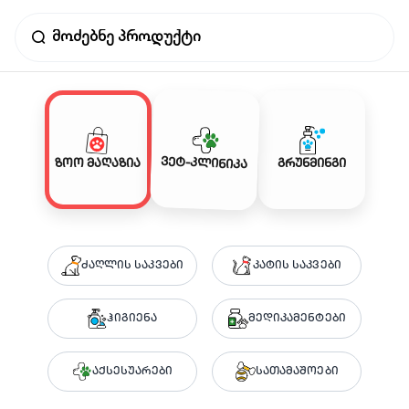
ვეტ-კლინიკა
ზოო მაღაზია
გრუნმინგი
ძაღლის საკვები
კატის საკვები
ჰიგიენა
მედიკამენტები
აქსესუარები
სათამაშოები