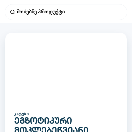
ᲙᲐᲢᲔᲑᲘ
ეგზოტიკური
მოკლებეწვიანი