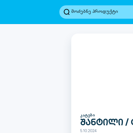
ᲙᲐᲢᲔᲑᲘ
შანტილი /
5.10.2024