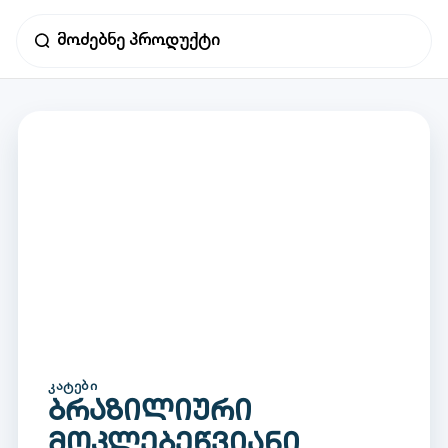
ᲙᲐᲢᲔᲑᲘ
ბრაზილიური
მოკლებეწვიანი