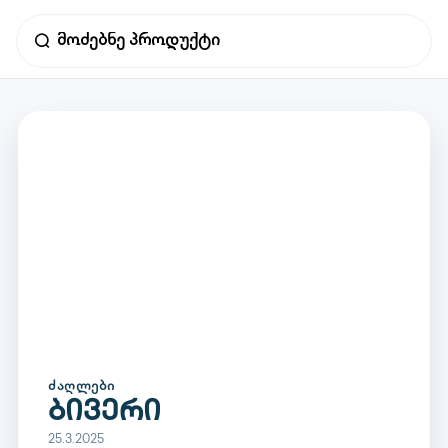
ᲫᲐᲦᲚᲔᲑᲘ
ბივერი
25.3.2025