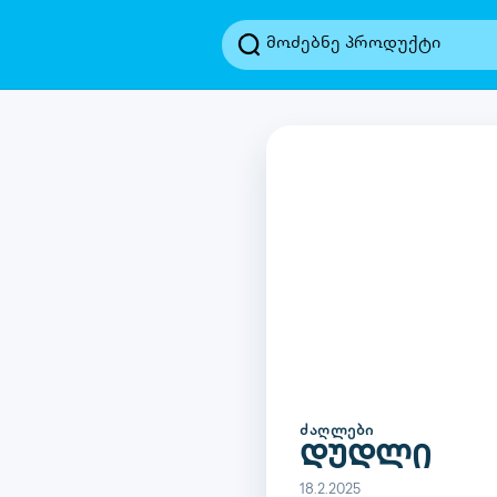
ᲫᲐᲦᲚᲔᲑᲘ
დუდლი
18.2.2025