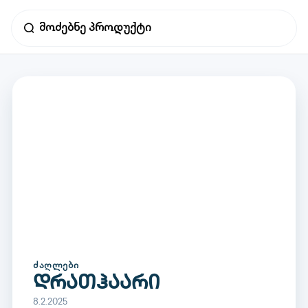
ᲫᲐᲦᲚᲔᲑᲘ
დრათჰაარი
8.2.2025