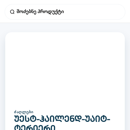
ᲫᲐᲦᲚᲔᲑᲘ
უესტ-ჰაილენდ-უაიტ-
ტერიერი