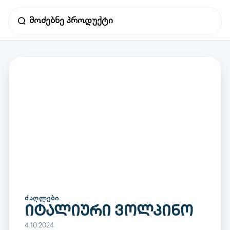
ᲫᲐᲦᲚᲔᲑᲘ
იტალიური ვოლპინო
4.10.2024