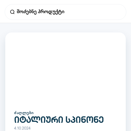
ᲫᲐᲦᲚᲔᲑᲘ
იტალიური სპინონე
4.10.2024