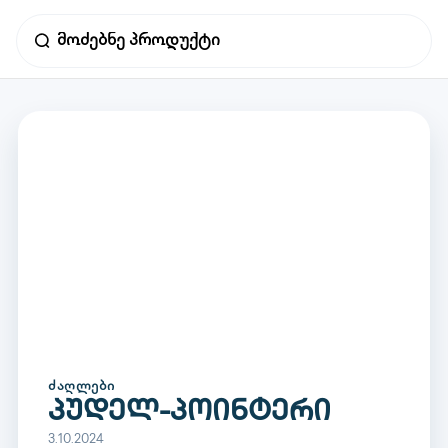
ᲫᲐᲦᲚᲔᲑᲘ
პუდელ-პოინტერი
3.10.2024