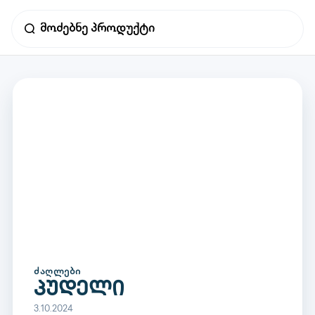
ᲫᲐᲦᲚᲔᲑᲘ
პუდელი
3.10.2024