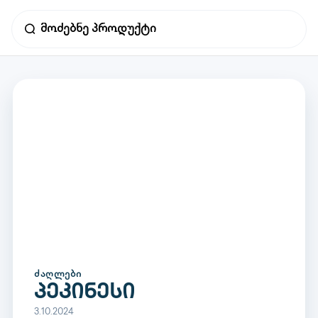
ᲫᲐᲦᲚᲔᲑᲘ
პეკინესი
3.10.2024