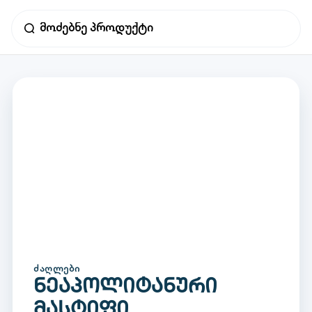
ᲫᲐᲦᲚᲔᲑᲘ
ნეაპოლიტანური
მასტიფი