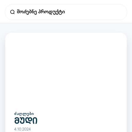
ᲫᲐᲦᲚᲔᲑᲘ
მუდი
4.10.2024