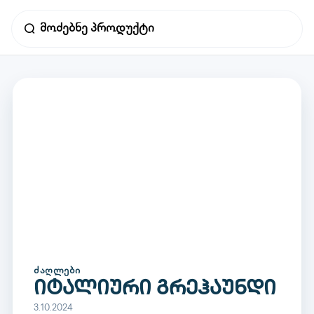
ᲫᲐᲦᲚᲔᲑᲘ
იტალიური გრეჰაუნდი
3.10.2024