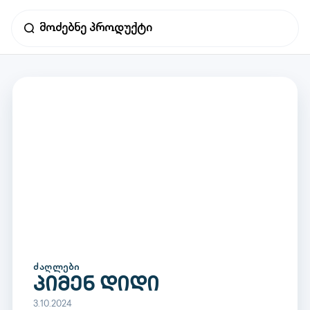
ᲫᲐᲦᲚᲔᲑᲘ
პიმენ დიდი
3.10.2024