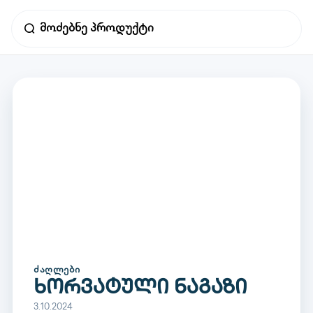
ᲫᲐᲦᲚᲔᲑᲘ
ხორვატული ნაგაზი
3.10.2024