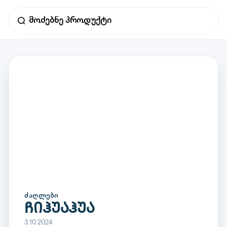
ᲫᲐᲦᲚᲔᲑᲘ
ჩიჰუაჰუა
3.10.2024