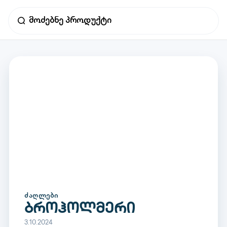
ᲫᲐᲦᲚᲔᲑᲘ
ბროჰოლმერი
3.10.2024