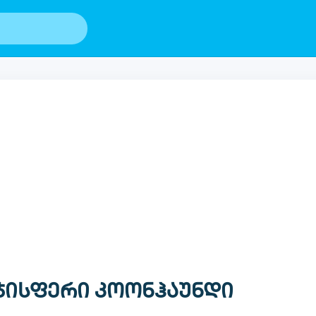
უჯისფერი კოონჰაუნდი