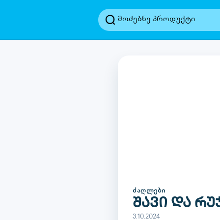
ᲫᲐᲦᲚᲔᲑᲘ
შავი და რ
3.10.2024