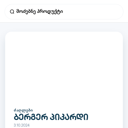
ᲫᲐᲦᲚᲔᲑᲘ
ბერგერ პიკარდი
3.10.2024