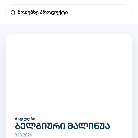
ᲫᲐᲦᲚᲔᲑᲘ
ბელგიური მალინუა
3.10.2024