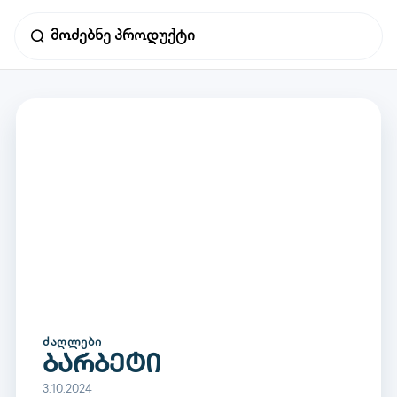
ᲫᲐᲦᲚᲔᲑᲘ
ბარბეტი
3.10.2024