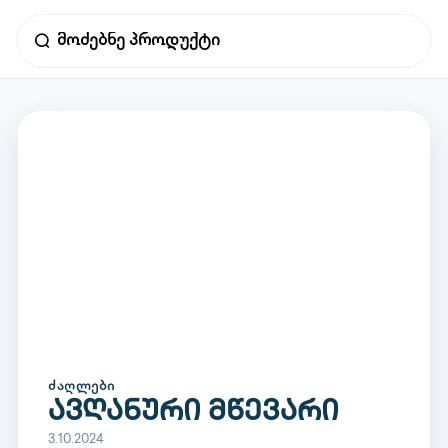
ᲫᲐᲦᲚᲔᲑᲘ
ავღანური მწევარი
3.10.2024