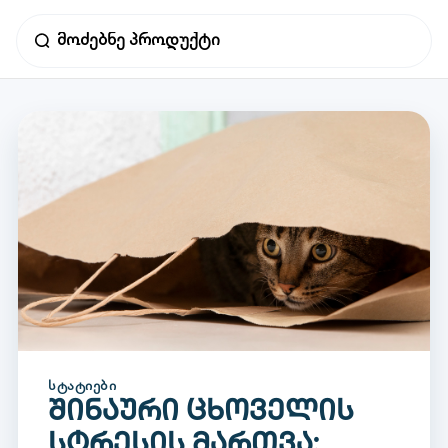
ᲡᲢᲐᲢᲘᲔᲑᲘ
შინაური ცხოველის
სტრესის მართვა: